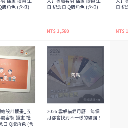
製 插畫 禮物 生
人】專屬客製 插畫 禮物 生
人】專
Q版角色 (含框)
日 紀念日 Q版角色 (含框)
日 紀
NT$ 1,580
NT$ 1
顏繪設計插畫_五
2026 雲躲貓貓月曆｜每個
屬客製 插畫 禮
月都會找到不一樣的貓貓！
念日 Q版角色 (含