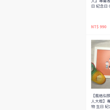
人】專屬客
日 紀念日 
NT$ 990
【風格似
人大框】專
物 生日 紀