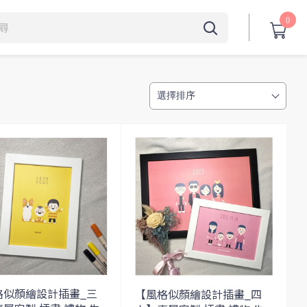
0
格似顏繪設計插畫_三
【風格似顏繪設計插畫_四