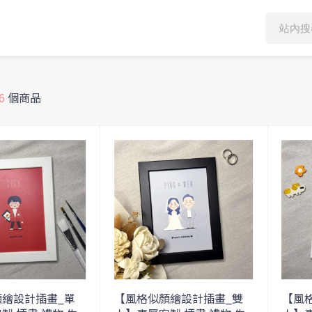
6
個商品
顏繪設計插畫_單
【風格似顏繪設計插畫_雙
【風